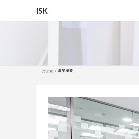
コ
ナ
ISK
ン
ビ
テ
ゲ
ン
ー
ツ
シ
へ
ョ
ス
ン
キ
に
ッ
移
プ
動
Home
事業概要