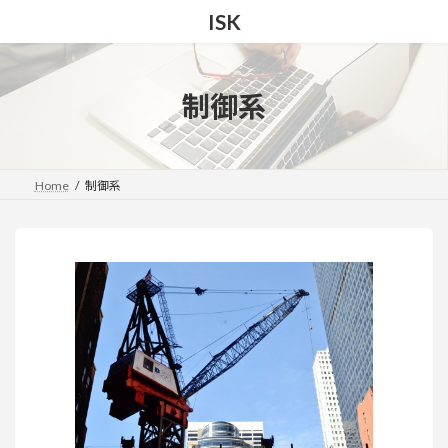
コ
ナ
ISK
ン
ビ
テ
ゲ
ン
ー
ツ
シ
制御系
へ
ョ
ス
ン
キ
に
ッ
移
Home
制御系
プ
動